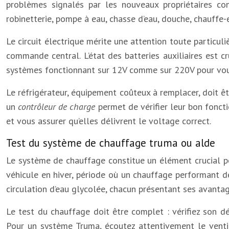
problèmes signalés par les nouveaux propriétaires co
robinetterie, pompe à eau, chasse d’eau, douche, chauffe
Le circuit électrique mérite une attention toute particuli
commande central. L’état des batteries auxiliaires est c
systèmes fonctionnant sur 12V comme sur 220V pour vous
Le réfrigérateur, équipement coûteux à remplacer, doit ê
un
contrôleur de charge
permet de vérifier leur bon fonct
et vous assurer qu’elles délivrent le voltage correct.
Test du système de chauffage truma ou alde
Le système de chauffage constitue un élément crucial pou
véhicule en hiver, période où un chauffage performant de
circulation d’eau glycolée, chacun présentant ses avantag
Le test du chauffage doit être complet : vérifiez son d
Pour un système Truma, écoutez attentivement le ventil