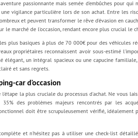
e aventure passionnante mais semée d’embûches pour qui ne
e une vigilance particulière lors de son achat. Entre les ri
ombreux et peuvent transformer le rêve d’évasion en cauch
 le marché de l’occasion, rendant encore plus crucial le c
les plus basiques à plus de 70 000€ pour des véhicules réc
x propriétaires reconnaissent avoir sous-estimé l’import
lé élégant, un intégral spacieux ou une capucine familia
lairé et sans regrets.
ping-car d’occasion
 l’étape la plus cruciale du processus d’achat. Ne vous lai
ue 35% des problèmes majeurs rencontrés par les acquére
nctionnel doit être scrupuleusement vérifié, idéalement p
lète et n’hésitez pas à utiliser une check-list détaillée 