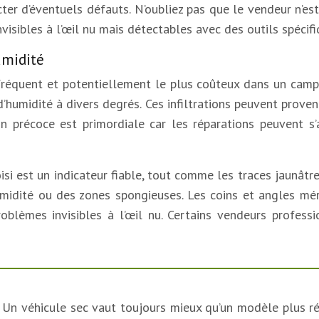
cter d’éventuels défauts. N’oubliez pas que le vendeur n’e
nvisibles à l’œil nu mais détectables avec des outils spécifi
humidité
s fréquent et potentiellement le plus coûteux dans un camp
’humidité à divers degrés. Ces infiltrations peuvent proveni
n précoce est primordiale car les réparations peuvent s
oisi est un indicateur fiable, tout comme les traces jaunât
idité ou des zones spongieuses. Les coins et angles mérite
oblèmes invisibles à l’œil nu. Certains vendeurs professi
 Un véhicule sec vaut toujours mieux qu’un modèle plus ré