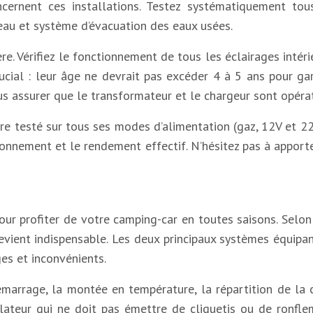
ncernent ces installations. Testez systématiquement t
-eau et système d’évacuation des eaux usées.
ère. Vérifiez le fonctionnement de tous les éclairages intér
rucial : leur âge ne devrait pas excéder 4 à 5 ans pour g
 assurer que le transformateur et le chargeur sont opérat
tre testé sur tous ses modes d’alimentation (gaz, 12V et 2
ionnement et le rendement effectif. N’hésitez pas à apporte
r profiter de votre camping-car en toutes saisons. Selon 
vient indispensable. Les deux principaux systèmes équipant 
es et inconvénients.
émarrage, la montée en température, la répartition de la c
ateur qui ne doit pas émettre de cliquetis ou de ronflem