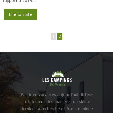
rapport à 2019…
Lire la suite
1
2
Partir en vacances aujourd’hui diffère
totalement des manières du siècle
dernier. La recherche d’hôtels diminue