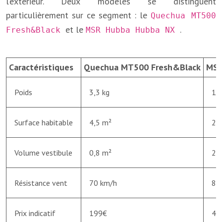
l’extérieur. Deux modèles se distinguent
particulièrement sur ce segment : le
Quechua MT500
et le
.
Fresh&Black
MSR Hubba Hubba NX
Caractéristiques
Quechua MT500 Fresh&Black
MSR
Poids
3,3 kg
1,
Surface habitable
4,5 m²
2,
Volume vestibule
0,8 m²
2 x
Résistance vent
70 km/h
80
Prix indicatif
199€
47