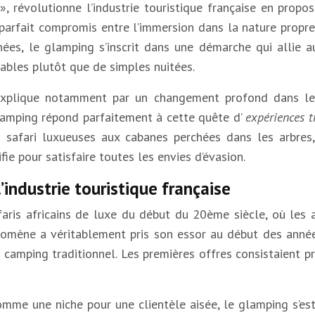
, révolutionne l’industrie touristique française en propo
arfait compromis entre l’immersion dans la nature propre
es, le glamping s’inscrit dans une démarche qui allie au
rables plutôt que de simples nuitées.
explique notamment par un changement profond dans les
glamping répond parfaitement à cette quête d’
expériences 
es safari luxueuses aux cabanes perchées dans les arbres
fie pour satisfaire toutes les envies d’évasion.
industrie touristique française
ris africains de luxe du début du 20ème siècle, où les a
omène a véritablement pris son essor au début des anné
 camping traditionnel. Les premières offres consistaient 
comme une niche pour une clientèle aisée, le glamping s’es