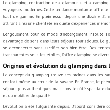
Le glamping, contraction de « glamour » et « camping »
voyageurs modernes. Cette tendance montante offre le p
haut de gamme. En plein essor depuis une dizaine d’anné
attirant ainsi une clientèle en quête d’expériences mémo
L’engouement pour ce mode d’hébergement insolite s’
davantage de sens dans leurs séjours touristiques. Le 
se déconnecter sans sacrifier son bien-être. Des tent
transparentes sous les étoiles, l’offre glamping se diversi
Origines et évolution du glamping dans l’
Le concept du glamping trouve ses racines dans les safa
confort même au cœur de la savane. En France, le phén
séjours plus authentiques mais sans le côté spartiate du
et du mobilier de qualité.
L’évolution a été fulgurante depuis. D’abord considéré 