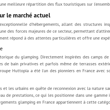
ne meilleure répartition des flux touristiques sur l’ensembl
r le marché actuel
exceptionnelle d’hébergements, allant des structures insp
’une des forces majeures de ce secteur, permettant d’attirer
ement répond à des attentes particulières et offre une expé
re
torique du glamping. Directement inspirées des camps de s
les de bain privatives et parfois même de terrasses extér
 groupe Huttopia a été l’un des pionniers en France avec
 et les urbains en quête de reconnexion avec la nature san
au de prestations, ce qui les positionne dans une gamme in
gements glamping en France appartiennent à cette catégo