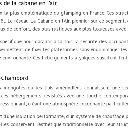
de la cabane en l’air
on la plus emblématique du glamping en France. Ces struct
rêt. Le réseau La Cabane en l’Air, pionnier sur ce segmen
x de confort, des plus rustiques aux plus luxueuses avec ja
 spécifique pour garantir à la fois la sécurité des occupan
permettent de fixer les plateformes sans endommager les 
 environnante. Ces hébergements atypiques suscitent l’en
is-Chambord
 mongoles ou les tipis amérindiens connaissent une se
ces hébergements revisités avec une touche contemporai
ressionnant, créant une atmosphère cocoonante particuliè
t d’une isolation performante, d’un système de chauffage pou
lles conservent l’esthétique traditionnelle avec leur struct