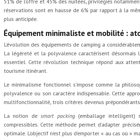
51% de l’offre et 45% des nuitées, privilégiés notammen
réservations sont en hausse de 6% par rapport à la mêm
plus anticipée.
Équipement minimaliste et mobilité : 
L’évolution des équipements de camping a considérableme
La légèreté et la polyvalence caractérisent désormais l
essentiel. Cette révolution technique répond aux atten
tourisme itinérant.
Le minimalisme fonctionnel s’impose comme la philosop
polyvalence ou son caractère indispensable. Cette appro
multifonctionnalité, trois critères devenus prépondérants 
La notion de
smart packing
(emballage intelligent)
compressibles. Cette méthode permet d’adapter précisé
optimale. L’objectif n’est plus d’emporter « au cas où »