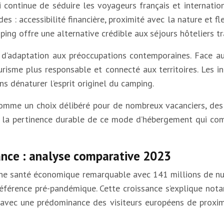
 continue de séduire les voyageurs français et internatio
s : accessibilité financière, proximité avec la nature et 
ing offre une alternative crédible aux séjours hôteliers tr
 d’adaptation aux préoccupations contemporaines. Face au
risme plus responsable et connecté aux territoires. Les i
s dénaturer l’esprit originel du camping.
 comme un choix délibéré pour de nombreux vacanciers, des 
de la pertinence durable de ce mode d’hébergement qui c
nce : analyse comparative 2023
e une santé économique remarquable avec 141 millions de n
férence pré-pandémique. Cette croissance s’explique notam
avec une prédominance des visiteurs européens de proximi