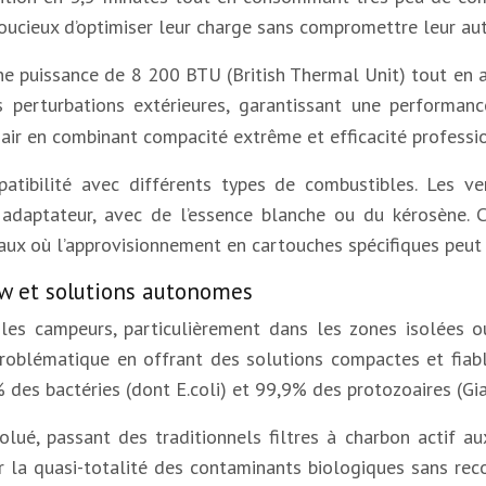
soucieux d’optimiser leur charge sans compromettre leur aut
une puissance de 8 200 BTU (British Thermal Unit) tout en
 perturbations extérieures, garantissant une performa
 air en combinant compacité extrême et efficacité professi
atibilité avec différents types de combustibles. Les ve
daptateur, avec de l’essence blanche ou du kérosène. Cet
aux où l’approvisionnement en cartouches spécifiques peut 
raw et solutions autonomes
les campeurs, particulièrement dans les zones isolées ou
roblématique en offrant des solutions compactes et fiabl
% des bactéries (dont E.coli) et 99,9% des protozoaires (Gia
olué, passant des traditionnels filtres à charbon actif a
ner la quasi-totalité des contaminants biologiques sans re