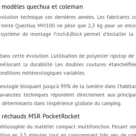
es modèles quechua et coleman
révolution technique ces dernières années. Les fabrican
 La tente Quechua MH100 ne pèse que 2,3 kg pour un enc
on système de montage
Fresh&Black
permet d’installer l
dans cette évolution. L’utilisation de polyester ripstop d
méliorant la durabilité. Les doubles coutures étanchéifié
onditions météorologiques variables.
ologie bloquant jusqu’à 99% de la lumière dans l’habitacl
 avancées techniques répondent directement aux princip
urs déterminants dans l’expérience globale du camping.
es réchauds MSR PocketRocket
hilosophie du matériel compact multifonction. Pesant seu
lition en 3,5 minutes tout en consommant très peu de com