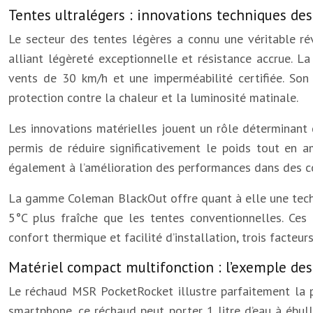
Tentes ultralégers : innovations techniques d
Le secteur des tentes légères a connu une véritable 
alliant légèreté exceptionnelle et résistance accrue.
vents de 30 km/h et une imperméabilité certifiée. S
protection contre la chaleur et la luminosité matinale.
Les innovations matérielles jouent un rôle déterminant 
permis de réduire significativement le poids tout en a
également à l’amélioration des performances dans des c
La gamme Coleman BlackOut offre quant à elle une techn
5°C plus fraîche que les tentes conventionnelles. Ces
confort thermique et facilité d’installation, trois facte
Matériel compact multifonction : l’exemple d
Le réchaud MSR PocketRocket illustre parfaitement la p
smartphone, ce réchaud peut porter 1 litre d’eau à ébul