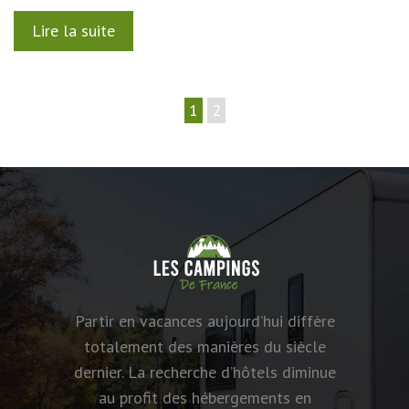
Lire la suite
1
2
Partir en vacances aujourd’hui diffère
totalement des manières du siècle
dernier. La recherche d’hôtels diminue
au profit des hébergements en