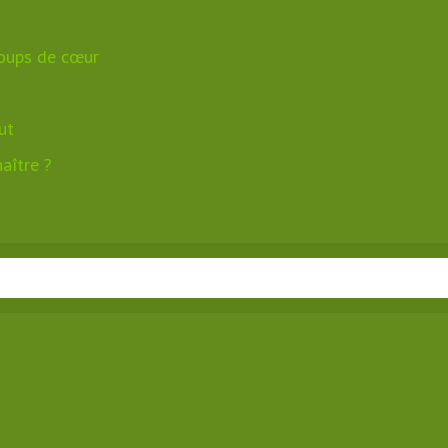
coups de cœur
ut
aître ?