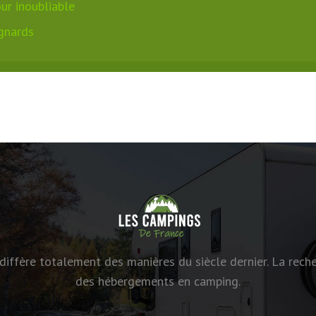
ur inoubliable
gnards
 diffère totalement des manières du siècle dernier. La reche
des hébergements en camping.